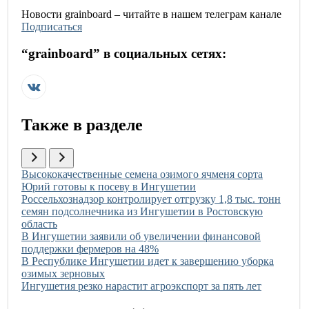
Новости
grainboard
– читайте в нашем телеграм канале
Подписаться
“
grainboard
” в социальных сетях:
Также в разделе
Иллюстрация новости
Высококачественные семена озимого ячменя сорта
Юрий готовы к посеву в Ингушетии
Иллюстрация новости
Россельхознадзор контролирует отгрузку 1,8 тыс. тонн
семян подсолнечника из Ингушетии в Ростовскую
область
Иллюстрация новости
В Ингушетии заявили об увеличении финансовой
поддержки фермеров на 48%
Иллюстрация новости
В Республике Ингушетии идет к завершению уборка
озимых зерновых
Иллюстрация новости
Ингушетия резко нарастит агроэкспорт за пять лет