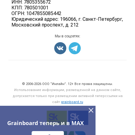
Семена
ИНН: 7805355672
Для СМИ
Блог
КПП: 780501001
Корма
ОГРН: 1047855085442
Оборудование
Юридический адрес: 196066, г. Санкт-Петербург,
Московский проспект, д. 212
Прочее
Добавить объявление
Мы в соцсетях:
Карта объявлений
Счетчики, авторское право, логотипы
© 2006‑2026 ООО “Инлайн”. 12+ Все права защищены.
Использование информации, размещенной на данном сайте,
допускается только при размещении активной гиперссылки на
сайт
grainboard.ru
Grainboard теперь и в MAX