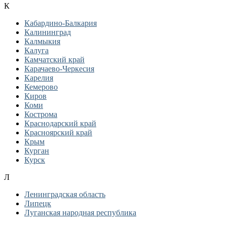
К
Кабардино-Балкария
Калининград
Калмыкия
Калуга
Камчатский край
Карачаево-Черкесия
Карелия
Кемерово
Киров
Коми
Кострома
Краснодарский край
Красноярский край
Крым
Курган
Курск
Л
Ленинградская область
Липецк
Луганская народная республика