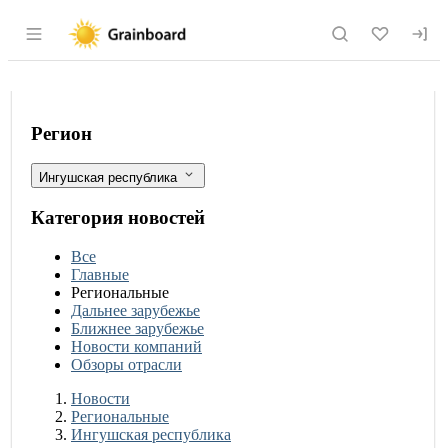
Раздел навигации по сайту grainboard.
Испытания новых сортов озимой пшен
Фильтры
Регион
Ингушская республика
Категория новостей
Все
Главные
Региональные
Дальнее зарубежье
Ближнее зарубежье
Новости компаний
Обзоры отрасли
Новости
Разделы
Новости
Региональные
Ингушская республика