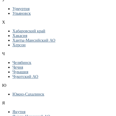
Удмуртия
Ульяновск
Х
Хабаровский край
Хакасия
Ханты-Мансийский АО
Херсон
Ч
Челябинск
Чечня
Чувашия
Чукотский АО
Ю
Южно-Сахалинск
Я
Якутия