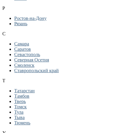
Р
Ростов-на-Дону
Рязань
С
Самара
Саратов
Севастополь
Северная Осетия
Смоленск
Ставропольский край
Т
Татарстан
Тамбов
Тверь
Томск
Тула
Тыва
Тюмень
У