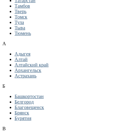
Татарстан
Тамбов
Тверь
Томск
Тула
Тыва
Тюмень
А
Адыгея
Алтай
Алтайский край
Архангельск
Астрахань
Б
Башкортостан
Белгород
Благовещенск
Брянск
Бурятия
В