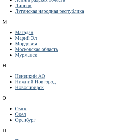
Липецк
Луганская народная республика
М
Магадан
Марий Эл
Мордовия
Московская область
Мурманск
Н
Ненецкий АО
Нижний Новгород
Новосибирск
О
Омск
Орел
Оренбург
П