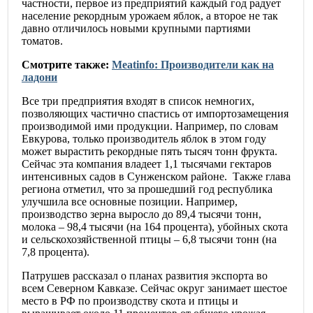
частности, первое из предприятий каждый год радует
население рекордным урожаем яблок, а второе не так
давно отличилось новыми крупными партиями
томатов.
Смотрите также:
Meatinfo: Производители как на
ладони
Все три предприятия входят в список немногих,
позволяющих частично спастись от импортозамещения
производимой ими продукции. Например, по словам
Евкурова, только производитель яблок в этом году
может вырастить рекордные пять тысяч тонн фрукта.
Сейчас эта компания владеет 1,1 тысячами гектаров
интенсивных садов в Сунженском районе. Также глава
региона отметил, что за прошедший год республика
улучшила все основные позиции. Например,
производство зерна выросло до 89,4 тысячи тонн,
молока – 98,4 тысячи (на 164 процента), убойных скота
и сельскохозяйственной птицы – 6,8 тысячи тонн (на
7,8 процента).
Патрушев рассказал о планах развития экспорта во
всем Северном Кавказе. Сейчас округ занимает шестое
место в РФ по производству скота и птицы и