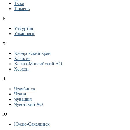
Тыва
Тюмень
У
Удмуртия
Ульяновск
Х
Хабаровский край
Хакасия
Ханты-Мансийский АО
Херсон
Ч
Челябинск
Чечня
Чувашия
Чукотский АО
Ю
Южно-Сахалинск