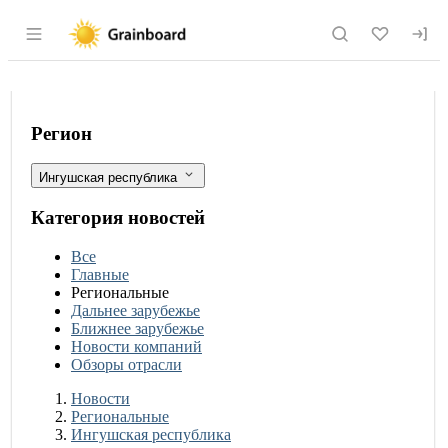
Раздел навигации по сайту grainboard.
Ингушетия резко нарастит агроэкспор
Фильтры
Регион
Ингушская республика
Категория новостей
Все
Главные
Региональные
Дальнее зарубежье
Ближнее зарубежье
Новости компаний
Обзоры отрасли
Новости
Разделы
Новости
Региональные
Ингушская республика