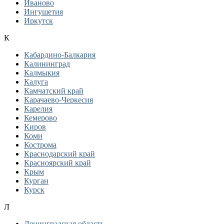
Иваново
Ингушетия
Иркутск
К
Кабардино-Балкария
Калининград
Калмыкия
Калуга
Камчатский край
Карачаево-Черкесия
Карелия
Кемерово
Киров
Коми
Кострома
Краснодарский край
Красноярский край
Крым
Курган
Курск
Л
Ленинградская область