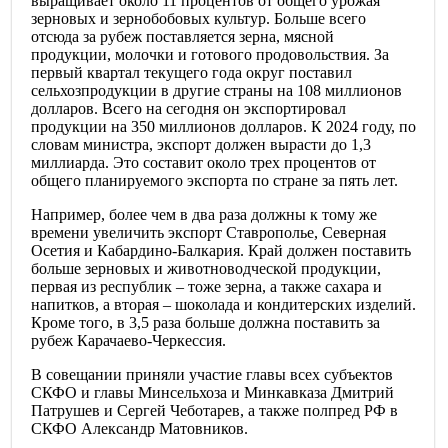
выращивает около 11 процентов от общего урожая
зерновых и зернобобовых культур. Больше всего
отсюда за рубеж поставляется зерна, мясной
продукции, молочки и готового продовольствия. За
первый квартал текущего года округ поставил
сельхозпродукции в другие страны на 108 миллионов
долларов. Всего на сегодня он экспортировал
продукции на 350 миллионов долларов. К 2024 году, по
словам министра, экспорт должен вырасти до 1,3
миллиарда. Это составит около трех процентов от
общего планируемого экспорта по стране за пять лет.
Например, более чем в два раза должны к тому же
времени увеличить экспорт Ставрополье, Северная
Осетия и Кабардино-Балкария. Край должен поставить
больше зерновых и животноводческой продукции,
первая из республик – тоже зерна, а также сахара и
напитков, а вторая – шоколада и кондитерских изделий.
Кроме того, в 3,5 раза больше должна поставить за
рубеж Карачаево-Черкессия.
В совещании приняли участие главы всех субъектов
СКФО и главы Минсельхоза и Минкавказа Дмитрий
Патрушев и Сергей Чеботарев, а также полпред РФ в
СКФО Александр Матовников.