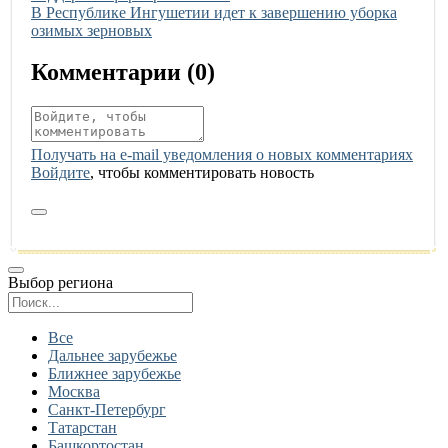
Иллюстрация новости
В Республике Ингушетии идет к завершению уборка
озимых зерновых
Комментарии (
0
)
Получать на e‑mail уведомления о новых комментариях
Войдите
, чтобы комментировать новость
Выбор региона
Поиск региона
Все
Дальнее зарубежье
Ближнее зарубежье
Москва
Санкт-Петербург
Татарстан
Башкортостан