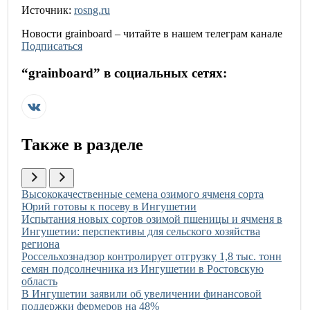
Источник:
rosng.ru
Новости
grainboard
– читайте в нашем телеграм канале
Подписаться
“
grainboard
” в социальных сетях:
Также в разделе
Иллюстрация новости
Высококачественные семена озимого ячменя сорта
Юрий готовы к посеву в Ингушетии
Иллюстрация новости
Испытания новых сортов озимой пшеницы и ячменя в
Ингушетии: перспективы для сельского хозяйства
региона
Иллюстрация новости
Россельхознадзор контролирует отгрузку 1,8 тыс. тонн
семян подсолнечника из Ингушетии в Ростовскую
область
Иллюстрация новости
В Ингушетии заявили об увеличении финансовой
поддержки фермеров на 48%