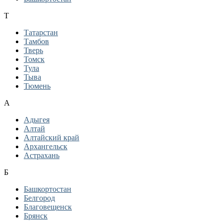
Т
Татарстан
Тамбов
Тверь
Томск
Тула
Тыва
Тюмень
А
Адыгея
Алтай
Алтайский край
Архангельск
Астрахань
Б
Башкортостан
Белгород
Благовещенск
Брянск