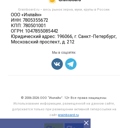
Новости рынка
Крупы
Контактная информация
Форум
Grainboard.ru – весь
рынок зерна, муки, крупы
в России.
Мука
Политика обработки персональных данных
ООО «Инлайн»
Вакансии
Семена
ИНН: 7805355672
Для СМИ
Блог
КПП: 780501001
Корма
ОГРН: 1047855085442
Оборудование
Юридический адрес: 196066, г. Санкт-Петербург,
Московский проспект, д. 212
Прочее
Добавить объявление
Мы в соцсетях:
Карта объявлений
Счетчики, авторское право, логотипы
© 2006‑2026 ООО “Инлайн”. 12+ Все права защищены.
Использование информации, размещенной на данном сайте,
допускается только при размещении активной гиперссылки на
сайт
grainboard.ru