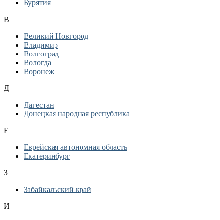
Бурятия
В
Великий Новгород
Владимир
Волгоград
Вологда
Воронеж
Д
Дагестан
Донецкая народная республика
Е
Еврейская автономная область
Екатеринбург
З
Забайкальский край
И